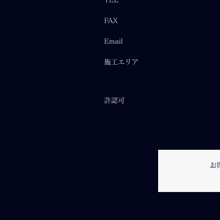
TEL
FAX
Email
施工エリア
許認可
お